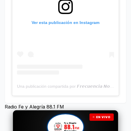
Ver esta publicación en Instagram
Una publicación compartida por 𝙁𝙧𝙚𝙘𝙪𝙚𝙣𝙘𝙞𝙖 𝙉𝙤𝙩𝙞𝙘𝙞𝙖𝙨 | Programa Radial (@frecuencianoticias)
Radio Fe y Alegría 88.1 FM
EN VIVO