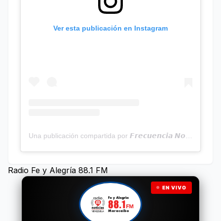
Ver esta publicación en Instagram
Una publicación compartida por 𝙁𝙧𝙚𝙘𝙪𝙚𝙣𝙘𝙞𝙖 𝙉𝙤𝙩𝙞𝙘𝙞𝙖𝙨 | Programa Radial (@frecuencianoticias)
Radio Fe y Alegría 88.1 FM
EN VIVO