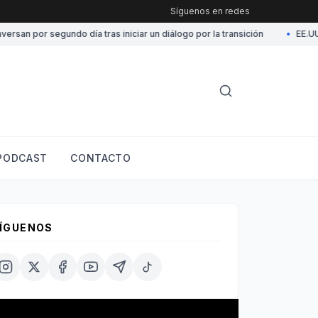
Síguenos en redes
 por segundo día tras iniciar un diálogo por la transición
•
EE.UU. fe
PODCAST
CONTACTO
ÍGUENOS