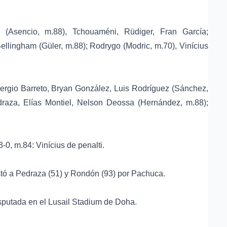
 (Asencio, m.88), Tchouaméni, Rüdiger, Fran García;
llingham (Güler, m.88); Rodrygo (Modric, m.70), Vinícius
ergio Barreto, Bryan González, Luis Rodríguez (Sánchez,
draza, Elías Montiel, Nelson Deossa (Hernández, m.88);
-0, m.84: Vinícius de penalti.
tó a Pedraza (51) y Rondón (93) por Pachuca.
disputada en el Lusail Stadium de Doha.