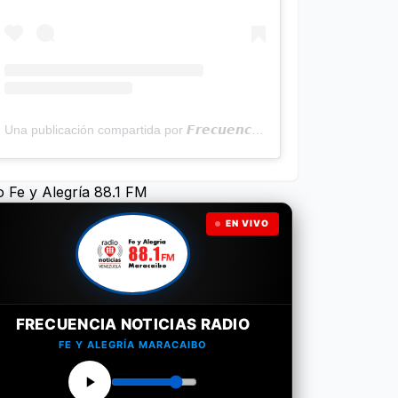
Una publicación compartida por 𝙁𝙧𝙚𝙘𝙪𝙚𝙣𝙘𝙞𝙖 𝙉𝙤𝙩𝙞𝙘𝙞𝙖𝙨 | Programa Radial (@frecuencianoticias)
o Fe y Alegría 88.1 FM
EN VIVO
FRECUENCIA NOTICIAS RADIO
FE Y ALEGRÍA MARACAIBO