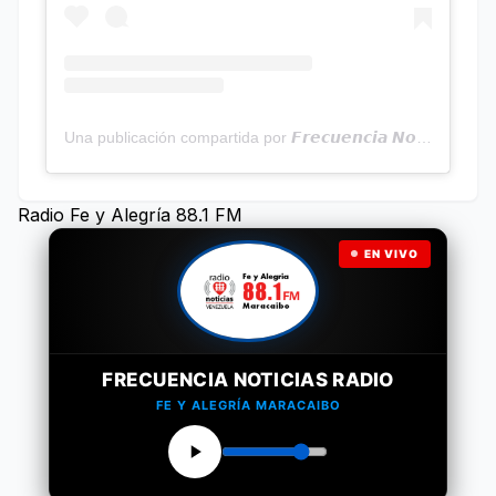
Una publicación compartida por 𝙁𝙧𝙚𝙘𝙪𝙚𝙣𝙘𝙞𝙖 𝙉𝙤𝙩𝙞𝙘𝙞𝙖𝙨 | Programa Radial (@frecuencianoticias)
Radio Fe y Alegría 88.1 FM
EN VIVO
FRECUENCIA NOTICIAS RADIO
FE Y ALEGRÍA MARACAIBO