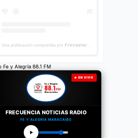
Una publicación compartida por 𝙁𝙧𝙚𝙘𝙪𝙚𝙣𝙘𝙞𝙖 𝙉𝙤𝙩𝙞𝙘𝙞𝙖𝙨 | Programa Radial (@frecuencianoticias)
o Fe y Alegría 88.1 FM
EN VIVO
FRECUENCIA NOTICIAS RADIO
FE Y ALEGRÍA MARACAIBO