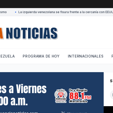
•
La izquierda venezolana se fisura frente a la cercanía con EEUU
NEZUELA
PROGRAMA DE HOY
INTERNACIONALES
S