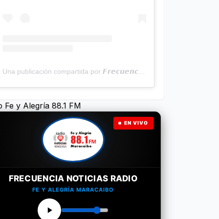
Una publicación compartida por 𝙁𝙧𝙚𝙘𝙪𝙚𝙣𝙘𝙞𝙖 𝙉𝙤𝙩𝙞𝙘𝙞𝙖𝙨 | Programa Radial (@frecuencianoticias)
o Fe y Alegría 88.1 FM
EN VIVO
FRECUENCIA NOTICIAS RADIO
FE Y ALEGRÍA MARACAIBO