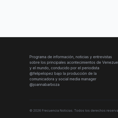
Programa de información, noticias y entrevistas
sobre los principales acontecimientos de Venezue
y el mundo, conducido por el periodista
@felipelopez bajo la producción de la
comunicadora y social media manager
@joannabarboza
©
2026
Frecuencia Noticias. Todos los derechos reserv