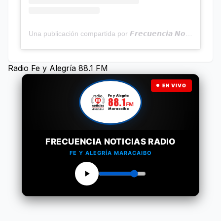
Una publicación compartida por 𝙁𝙧𝙚𝙘𝙪𝙚𝙣𝙘𝙞𝙖 𝙉𝙤𝙩𝙞𝙘𝙞𝙖𝙨 | Programa Radial (@frecuencianoticias)
Radio Fe y Alegría 88.1 FM
EN VIVO
FRECUENCIA NOTICIAS RADIO
FE Y ALEGRÍA MARACAIBO