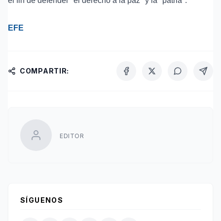
el fin de defender "el derecho a la paz" y la "patria".
EFE
COMPARTIR:
EDITOR
SÍGUENOS