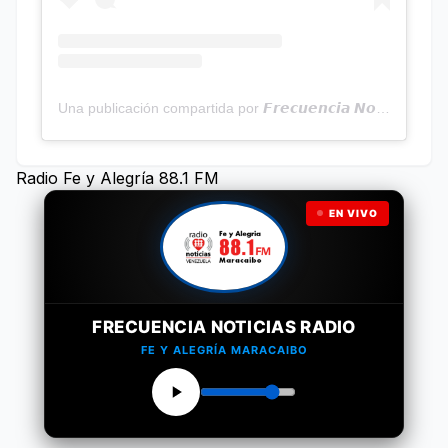
Una publicación compartida por 𝙁𝙧𝙚𝙘𝙪𝙚𝙣𝙘𝙞𝙖 𝙉𝙤𝙩𝙞𝙘𝙞𝙖𝙨 | Programa Radial (@frecuencianoticias)
Radio Fe y Alegría 88.1 FM
EN VIVO
FRECUENCIA NOTICIAS RADIO
FE Y ALEGRÍA MARACAIBO