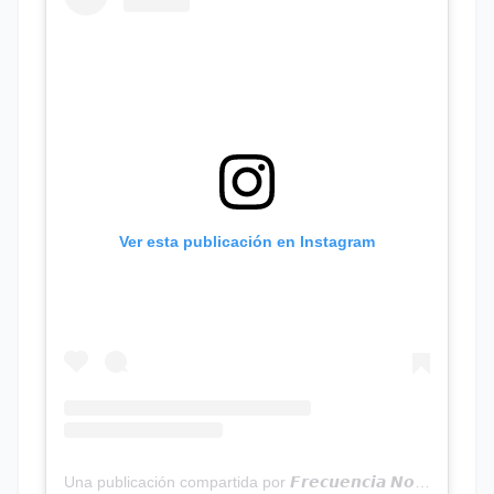
Ver esta publicación en Instagram
Una publicación compartida por 𝙁𝙧𝙚𝙘𝙪𝙚𝙣𝙘𝙞𝙖 𝙉𝙤𝙩𝙞𝙘𝙞𝙖𝙨 | Programa Radial (@frecuencianoticias)