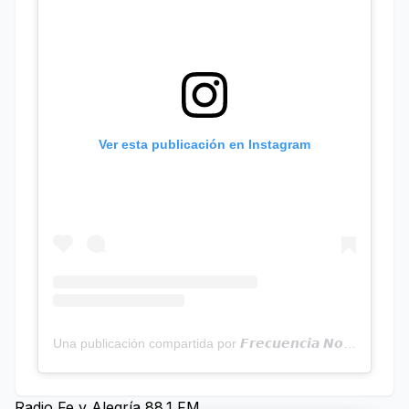
Ver esta publicación en Instagram
Una publicación compartida por 𝙁𝙧𝙚𝙘𝙪𝙚𝙣𝙘𝙞𝙖 𝙉𝙤𝙩𝙞𝙘𝙞𝙖𝙨 | Programa Radial (@frecuencianoticias)
Radio Fe y Alegría 88.1 FM