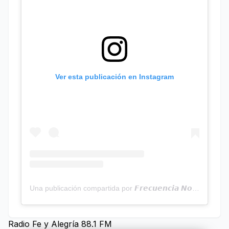
Ver esta publicación en Instagram
Una publicación compartida por 𝙁𝙧𝙚𝙘𝙪𝙚𝙣𝙘𝙞𝙖 𝙉𝙤𝙩𝙞𝙘𝙞𝙖𝙨 | Programa Radial (@frecuencianoticias)
Radio Fe y Alegría 88.1 FM