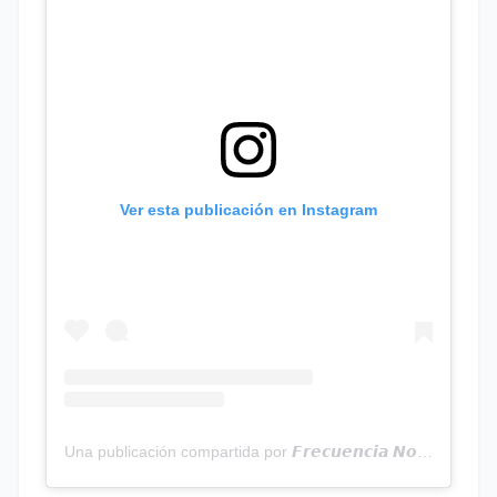
Ver esta publicación en Instagram
Una publicación compartida por 𝙁𝙧𝙚𝙘𝙪𝙚𝙣𝙘𝙞𝙖 𝙉𝙤𝙩𝙞𝙘𝙞𝙖𝙨 | Programa Radial (@frecuencianoticias)