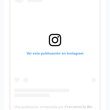
Ver esta publicación en Instagram
Una publicación compartida por 𝙁𝙧𝙚𝙘𝙪𝙚𝙣𝙘𝙞𝙖 𝙉𝙤𝙩𝙞𝙘𝙞𝙖𝙨 | Programa Radial (@frecuencianoticias)