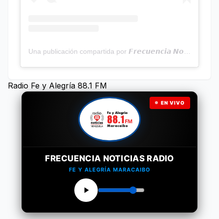
Una publicación compartida por 𝙁𝙧𝙚𝙘𝙪𝙚𝙣𝙘𝙞𝙖 𝙉𝙤𝙩𝙞𝙘𝙞𝙖𝙨 | Programa Radial (@frecuencianoticias)
Radio Fe y Alegría 88.1 FM
EN VIVO
FRECUENCIA NOTICIAS RADIO
FE Y ALEGRÍA MARACAIBO