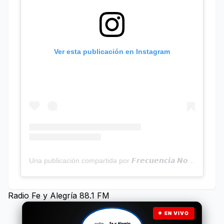
Ver esta publicación en Instagram
Una publicación compartida por 𝙁𝙧𝙚𝙘𝙪𝙚𝙣𝙘𝙞𝙖 𝙉𝙤𝙩𝙞𝙘𝙞𝙖𝙨 | Programa Radial (@frecuencianoticias)
Radio Fe y Alegría 88.1 FM
EN VIVO