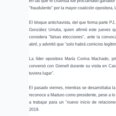
en las que el chavista fue proclamado ganador
"fraudulento" por la mayor coalición opositora,
El bloque antichavista, del que forma parte PJ,
González Urrutia, quien afirmó este jueves q
considera "falsas elecciones", ante la convoca
abril, y advirtió que "solo habrá comicios legít
La líder opositora María Corina Machado, pri
conversó con Grenell durante su visita en Car
tuviera lugar".
El pasado viernes, mientras se desarrollaba la
reconoce a Maduro como presidente, pese a lo qu
a trabajar para un "nuevo inicio de relacion
2019.