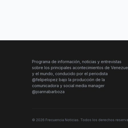
Programa de información, noticias y entrevistas
sobre los principales acontecimientos de Venezue
y el mundo, conducido por el periodista
@felipelopez bajo la producción de la
comunicadora y social media manager
@joannabarboza
©
2026
Frecuencia Noticias. Todos los derechos reserv