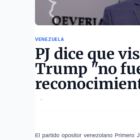
VENEZUELA
PJ dice que vi
Trump "no fu
reconocimien
•
El partido opositor venezolano Primero Ju