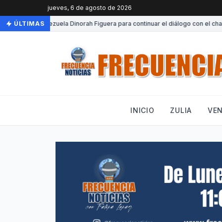
jueves, 6 de agosto de 2026
•
Llega a Venezuela Dinorah Figuera para continuar el diálogo con el chavi
ÚLTIMAS
INICIO
ZULIA
VE