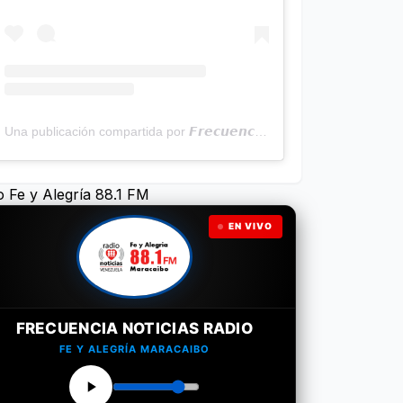
Una publicación compartida por 𝙁𝙧𝙚𝙘𝙪𝙚𝙣𝙘𝙞𝙖 𝙉𝙤𝙩𝙞𝙘𝙞𝙖𝙨 | Programa Radial (@frecuencianoticias)
o Fe y Alegría 88.1 FM
EN VIVO
FRECUENCIA NOTICIAS RADIO
FE Y ALEGRÍA MARACAIBO