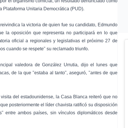
 por el organismo comicial, un resultado denunciado como
 la Plataforma Unitaria Democrática (PUD).
 reivindica la victoria de quien fue su candidato, Edmundo
ue la oposición que representa no participará en lo que
toria oficial a regionales y legislativas el próximo 27 de
imos cuando se respete" su reclamado triunfo.
ncipal valedora de González Urrutia, dijo el lunes que
acas, de la que "estaba al tanto", aseguró, "antes de que
 visita del estadounidense, la Casa Blanca reiteró que no
e posteriormente el líder chavista ratificó su disposición
es" entre ambos países, sin vínculos diplomáticos desde