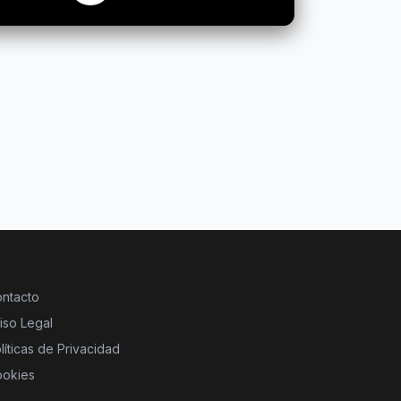
ntacto
iso Legal
líticas de Privacidad
okies