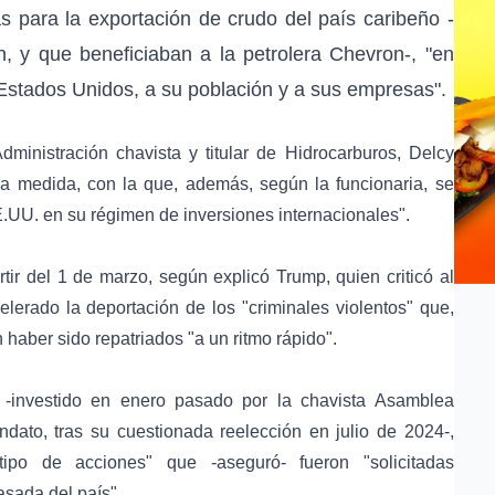
as para la exportación de crudo del país caribeño -
, y que beneficiaban a la petrolera Chevron-, "en
s Estados Unidos, a su población y a sus empresas".
ministración chavista y titular de Hidrocarburos, Delcy
" la medida, con la que, además, según la funcionaria, se
E.UU. en su régimen de inversiones internacionales".
rtir del 1 de marzo, según explicó Trump, quien criticó al
erado la deportación de los "criminales violentos" que,
haber sido repatriados "a un ritmo rápido".
-investido en enero pasado por la chavista Asamblea
dato, tras su cuestionada reelección en julio de 2024-,
tipo de acciones" que -aseguró- fueron "solicitadas
asada del país".