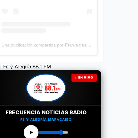
Una publicación compartida por 𝙁𝙧𝙚𝙘𝙪𝙚𝙣𝙘𝙞𝙖 𝙉𝙤𝙩𝙞𝙘𝙞𝙖𝙨 | Programa Radial (@frecuencianoticias)
o Fe y Alegría 88.1 FM
EN VIVO
FRECUENCIA NOTICIAS RADIO
FE Y ALEGRÍA MARACAIBO