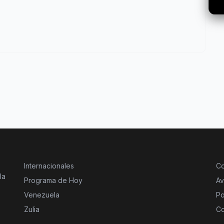
Internacionales
Co
la
Programa de Hoy
Av
Venezuela
Po
Zulia
Co