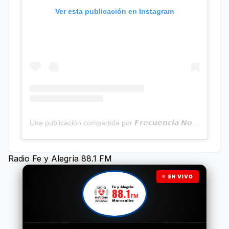
Ver esta publicación en Instagram
Una publicación compartida por 𝙁𝙧𝙚𝙘𝙪𝙚𝙣𝙘𝙞𝙖 𝙉𝙤𝙩𝙞𝙘𝙞𝙖𝙨 | Programa Radial (@frecuencianoticias)
Radio Fe y Alegría 88.1 FM
EN VIVO