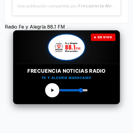
Una publicación compartida por 𝙁𝙧𝙚𝙘𝙪𝙚𝙣𝙘𝙞𝙖 𝙉𝙤𝙩𝙞𝙘𝙞𝙖𝙨 | Programa Radial (@frecuencianoticias)
Radio Fe y Alegría 88.1 FM
EN VIVO
FRECUENCIA NOTICIAS RADIO
FE Y ALEGRÍA MARACAIBO