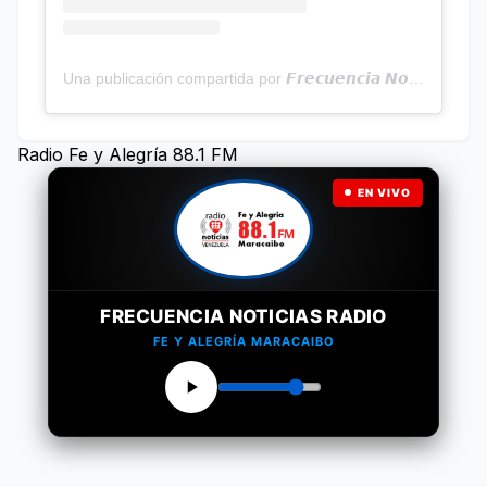
Una publicación compartida por 𝙁𝙧𝙚𝙘𝙪𝙚𝙣𝙘𝙞𝙖 𝙉𝙤𝙩𝙞𝙘𝙞𝙖𝙨 | Programa Radial (@frecuencianoticias)
Radio Fe y Alegría 88.1 FM
EN VIVO
FRECUENCIA NOTICIAS RADIO
FE Y ALEGRÍA MARACAIBO