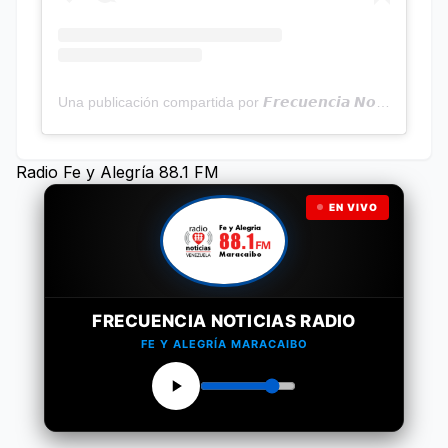
Una publicación compartida por 𝙁𝙧𝙚𝙘𝙪𝙚𝙣𝙘𝙞𝙖 𝙉𝙤𝙩𝙞𝙘𝙞𝙖𝙨 | Programa Radial (@frecuencianoticias)
Radio Fe y Alegría 88.1 FM
EN VIVO
FRECUENCIA NOTICIAS RADIO
FE Y ALEGRÍA MARACAIBO