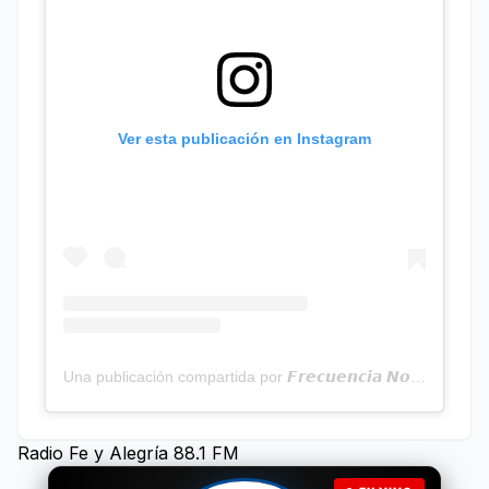
Ver esta publicación en Instagram
Una publicación compartida por 𝙁𝙧𝙚𝙘𝙪𝙚𝙣𝙘𝙞𝙖 𝙉𝙤𝙩𝙞𝙘𝙞𝙖𝙨 | Programa Radial (@frecuencianoticias)
Radio Fe y Alegría 88.1 FM