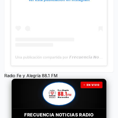
Una publicación compartida por 𝙁𝙧𝙚𝙘𝙪𝙚𝙣𝙘𝙞𝙖 𝙉𝙤𝙩𝙞𝙘𝙞𝙖𝙨 | Programa Radial (@frecuencianoticias)
Radio Fe y Alegría 88.1 FM
EN VIVO
FRECUENCIA NOTICIAS RADIO