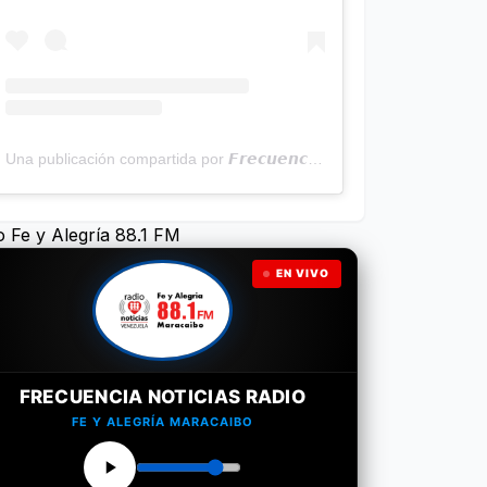
Una publicación compartida por 𝙁𝙧𝙚𝙘𝙪𝙚𝙣𝙘𝙞𝙖 𝙉𝙤𝙩𝙞𝙘𝙞𝙖𝙨 | Programa Radial (@frecuencianoticias)
o Fe y Alegría 88.1 FM
EN VIVO
FRECUENCIA NOTICIAS RADIO
FE Y ALEGRÍA MARACAIBO