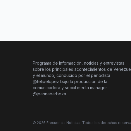
Programa de información, noticias y entrevistas
sobre los principales acontecimientos de Venezue
y el mundo, conducido por el periodista
@felipelopez bajo la producción de la
comunicadora y social media manager
@joannabarboza
©
2026
Frecuencia Noticias. Todos los derechos reserv