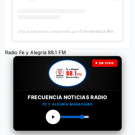
Una publicación compartida por 𝙁𝙧𝙚𝙘𝙪𝙚𝙣𝙘𝙞𝙖 𝙉𝙤𝙩𝙞𝙘𝙞𝙖𝙨 | Programa Radial (@frecuencianoticias)
Radio Fe y Alegría 88.1 FM
EN VIVO
FRECUENCIA NOTICIAS RADIO
FE Y ALEGRÍA MARACAIBO