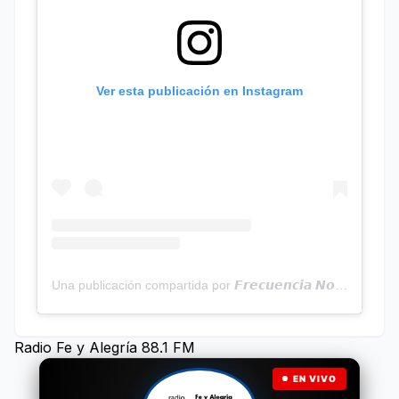
Ver esta publicación en Instagram
Una publicación compartida por 𝙁𝙧𝙚𝙘𝙪𝙚𝙣𝙘𝙞𝙖 𝙉𝙤𝙩𝙞𝙘𝙞𝙖𝙨 | Programa Radial (@frecuencianoticias)
Radio Fe y Alegría 88.1 FM
EN VIVO