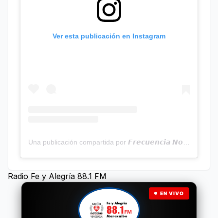
Ver esta publicación en Instagram
Una publicación compartida por 𝙁𝙧𝙚𝙘𝙪𝙚𝙣𝙘𝙞𝙖 𝙉𝙤𝙩𝙞𝙘𝙞𝙖𝙨 | Programa Radial (@frecuencianoticias)
Radio Fe y Alegría 88.1 FM
EN VIVO