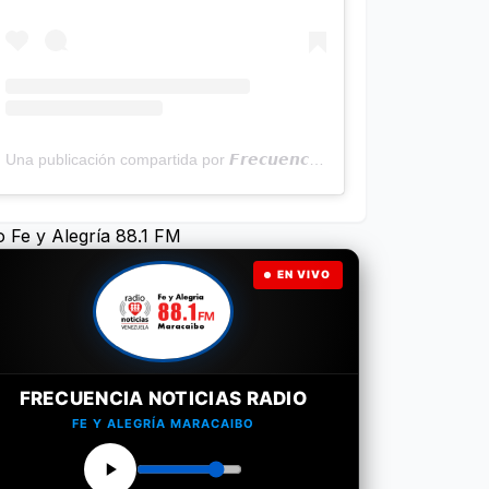
Una publicación compartida por 𝙁𝙧𝙚𝙘𝙪𝙚𝙣𝙘𝙞𝙖 𝙉𝙤𝙩𝙞𝙘𝙞𝙖𝙨 | Programa Radial (@frecuencianoticias)
o Fe y Alegría 88.1 FM
EN VIVO
FRECUENCIA NOTICIAS RADIO
FE Y ALEGRÍA MARACAIBO