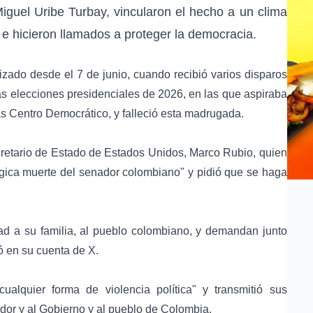
iguel Uribe Turbay
, vincularon el hecho a un clima
n e hicieron llamados a proteger la democracia.
izado desde el 7 de junio, cuando recibió varios disparos
las
elecciones presidenciales de 2026
, en las que aspiraba
as
Centro Democrático
, y falleció esta madrugada.
cretario de Estado de
Estados Unidos
,
Marco Rubio
, quien
trágica muerte del senador colombiano" y pidió que se haga
d a su familia, al pueblo colombiano, y demandan junto
ló en su cuenta de
X
.
alquier forma de violencia política" y transmitió sus
ador y al Gobierno y al pueblo de Colombia.