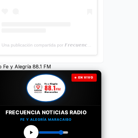
Una publicación compartida por 𝙁𝙧𝙚𝙘𝙪𝙚𝙣𝙘𝙞𝙖 𝙉𝙤𝙩𝙞𝙘𝙞𝙖𝙨 | Programa Radial (@frecuencianoticias)
o Fe y Alegría 88.1 FM
EN VIVO
FRECUENCIA NOTICIAS RADIO
FE Y ALEGRÍA MARACAIBO