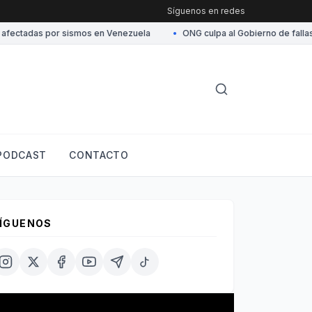
Síguenos en redes
ctadas por sismos en Venezuela
•
ONG culpa al Gobierno de fallas elé
PODCAST
CONTACTO
ÍGUENOS