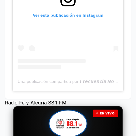
Ver esta publicación en Instagram
Una publicación compartida por 𝙁𝙧𝙚𝙘𝙪𝙚𝙣𝙘𝙞𝙖 𝙉𝙤𝙩𝙞𝙘𝙞𝙖𝙨 | Programa Radial (@frecuencianoticias)
Radio Fe y Alegría 88.1 FM
EN VIVO