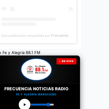
Una publicación compartida por 𝙁𝙧𝙚𝙘𝙪𝙚𝙣𝙘𝙞𝙖 𝙉𝙤𝙩𝙞𝙘𝙞𝙖𝙨 | Programa Radial (@frecuencianoticias)
o Fe y Alegría 88.1 FM
EN VIVO
FRECUENCIA NOTICIAS RADIO
FE Y ALEGRÍA MARACAIBO