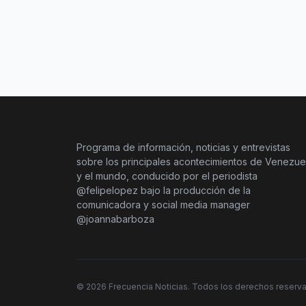
Programa de información, noticias y entrevistas
sobre los principales acontecimientos de Venezue
y el mundo, conducido por el periodista
@felipelopez bajo la producción de la
comunicadora y social media manager
@joannabarboza
©
2026
Frecuencia Noticias. Todos los derechos reserv