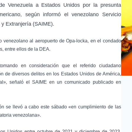
 de Venezuela a Estados Unidos por la presunta
mericano, según informó el venezolano Servicio
n y Extranjería (SAIME).
ro venezolano al aeropuerto de
Opa-locka
, en el condado
, entre ellos de la
DEA
.
omando en consideración que el referido ciudadano
n de diversos delitos en los Estados Unidos de América,
onal», señaló el SAIME en un comunicado publicado en
ón se llevó a cabo este sábado «en cumplimiento de las
ratoria venezolana».
dos Unidos entre octubre de 2021 y diciembre de 2023,