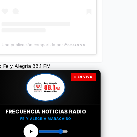
Una publicación compartida por 𝙁𝙧𝙚𝙘𝙪𝙚𝙣𝙘𝙞𝙖 𝙉𝙤𝙩𝙞𝙘𝙞𝙖𝙨 | Programa Radial (@frecuencianoticias)
o Fe y Alegría 88.1 FM
EN VIVO
FRECUENCIA NOTICIAS RADIO
FE Y ALEGRÍA MARACAIBO