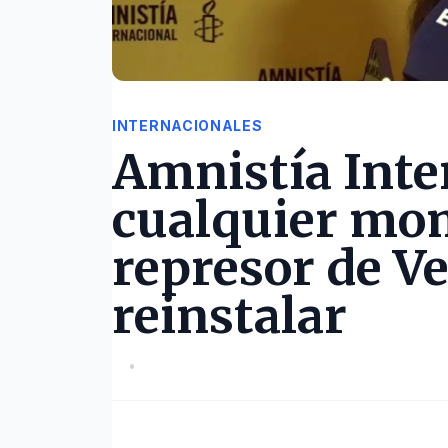
INTERNACIONALES
Amnistía Inte
cualquier mom
represor de V
reinstalar
•