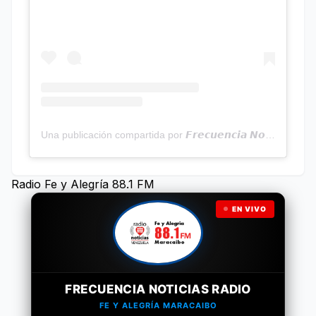
Una publicación compartida por 𝙁𝙧𝙚𝙘𝙪𝙚𝙣𝙘𝙞𝙖 𝙉𝙤𝙩𝙞𝙘𝙞𝙖𝙨 | Programa Radial (@frecuencianoticias)
Radio Fe y Alegría 88.1 FM
EN VIVO
FRECUENCIA NOTICIAS RADIO
FE Y ALEGRÍA MARACAIBO