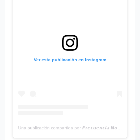
Ver esta publicación en Instagram
Una publicación compartida por 𝙁𝙧𝙚𝙘𝙪𝙚𝙣𝙘𝙞𝙖 𝙉𝙤𝙩𝙞𝙘𝙞𝙖𝙨 | Programa Radial (@frecuencianoticias)