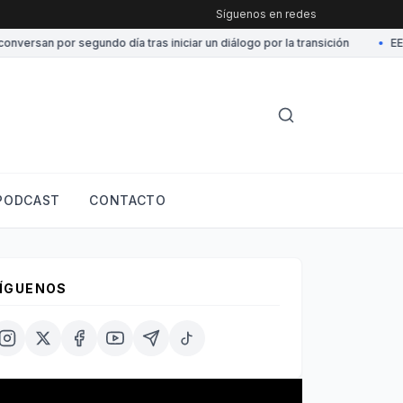
Síguenos en redes
san por segundo día tras iniciar un diálogo por la transición
•
EE.UU.
PODCAST
CONTACTO
ÍGUENOS