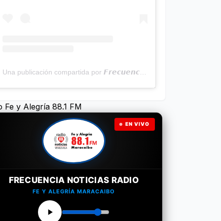
Una publicación compartida por 𝙁𝙧𝙚𝙘𝙪𝙚𝙣𝙘𝙞𝙖 𝙉𝙤𝙩𝙞𝙘𝙞𝙖𝙨 | Programa Radial (@frecuencianoticias)
o Fe y Alegría 88.1 FM
EN VIVO
FRECUENCIA NOTICIAS RADIO
FE Y ALEGRÍA MARACAIBO