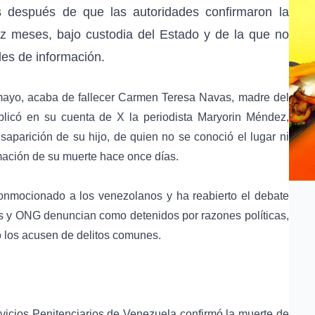
as después de que las autoridades confirmaron la
ez meses, bajo custodia del Estado y de la que no
udes de información.
mayo, acaba de fallecer Carmen Teresa Navas, madre del
blicó en su cuenta de X la periodista
Maryorin Méndez
,
parición de su hijo, de quien no se conoció el lugar ni
rmación de su muerte hace once días.
onmocionado a los venezolanos y ha reabierto el debate
ias y ONG denuncian como detenidos por razones políticas,
o los acusen de delitos comunes.
rvicios Penitenciarios de Venezuela
confirmó la muerte de