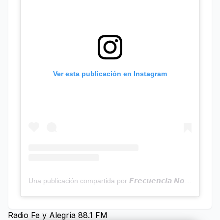
Ver esta publicación en Instagram
Una publicación compartida por 𝙁𝙧𝙚𝙘𝙪𝙚𝙣𝙘𝙞𝙖 𝙉𝙤𝙩𝙞𝙘𝙞𝙖𝙨 | Programa Radial (@frecuencianoticias)
Radio Fe y Alegría 88.1 FM