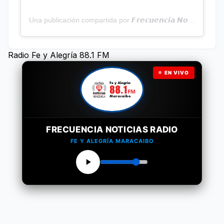
Una publicación compartida por 𝙁𝙧𝙚𝙘𝙪𝙚𝙣𝙘𝙞𝙖 𝙉𝙤𝙩𝙞𝙘𝙞𝙖𝙨 | Programa Radial (@frecuencianoticias)
Radio Fe y Alegría 88.1 FM
EN VIVO
FRECUENCIA NOTICIAS RADIO
FE Y ALEGRÍA MARACAIBO