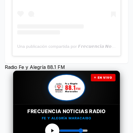
Una publicación compartida por 𝙁𝙧𝙚𝙘𝙪𝙚𝙣𝙘𝙞𝙖 𝙉𝙤𝙩𝙞𝙘𝙞𝙖𝙨 | Programa Radial (@frecuencianoticias)
Radio Fe y Alegría 88.1 FM
EN VIVO
FRECUENCIA NOTICIAS RADIO
FE Y ALEGRÍA MARACAIBO