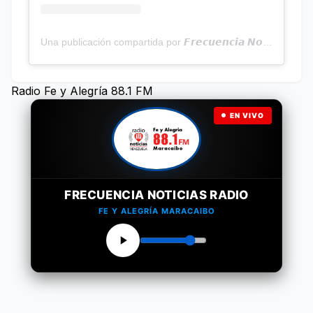
Una publicación compartida por 𝙁𝙧𝙚𝙘𝙪𝙚𝙣𝙘𝙞𝙖 𝙉𝙤𝙩𝙞𝙘𝙞𝙖𝙨 | Programa Radial (@frecuencianoticias)
Radio Fe y Alegría 88.1 FM
EN VIVO
FRECUENCIA NOTICIAS RADIO
FE Y ALEGRÍA MARACAIBO