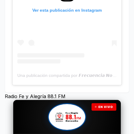
Ver esta publicación en Instagram
Una publicación compartida por 𝙁𝙧𝙚𝙘𝙪𝙚𝙣𝙘𝙞𝙖 𝙉𝙤𝙩𝙞𝙘𝙞𝙖𝙨 | Programa Radial (@frecuencianoticias)
Radio Fe y Alegría 88.1 FM
EN VIVO