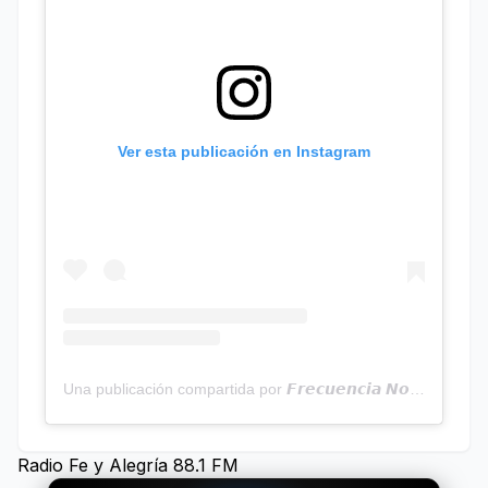
Ver esta publicación en Instagram
Una publicación compartida por 𝙁𝙧𝙚𝙘𝙪𝙚𝙣𝙘𝙞𝙖 𝙉𝙤𝙩𝙞𝙘𝙞𝙖𝙨 | Programa Radial (@frecuencianoticias)
Radio Fe y Alegría 88.1 FM