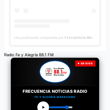
Una publicación compartida por 𝙁𝙧𝙚𝙘𝙪𝙚𝙣𝙘𝙞𝙖 𝙉𝙤𝙩𝙞𝙘𝙞𝙖𝙨 | Programa Radial (@frecuencianoticias)
Radio Fe y Alegría 88.1 FM
EN VIVO
FRECUENCIA NOTICIAS RADIO
FE Y ALEGRÍA MARACAIBO