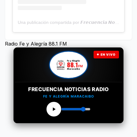
Una publicación compartida por 𝙁𝙧𝙚𝙘𝙪𝙚𝙣𝙘𝙞𝙖 𝙉𝙤𝙩𝙞𝙘𝙞𝙖𝙨 | Programa Radial (@frecuencianoticias)
Radio Fe y Alegría 88.1 FM
EN VIVO
FRECUENCIA NOTICIAS RADIO
FE Y ALEGRÍA MARACAIBO