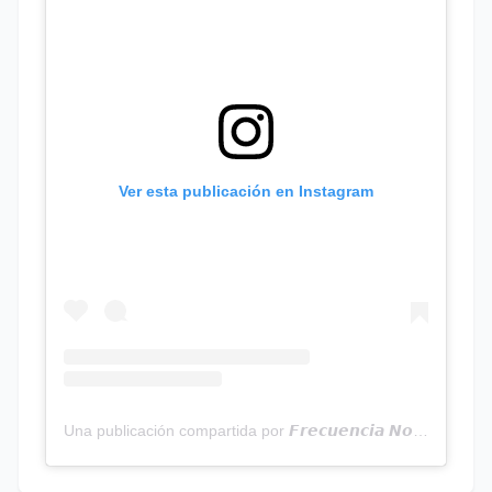
Ver esta publicación en Instagram
Una publicación compartida por 𝙁𝙧𝙚𝙘𝙪𝙚𝙣𝙘𝙞𝙖 𝙉𝙤𝙩𝙞𝙘𝙞𝙖𝙨 | Programa Radial (@frecuencianoticias)