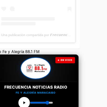
Una publicación compartida por 𝙁𝙧𝙚𝙘𝙪𝙚𝙣𝙘𝙞𝙖 𝙉𝙤𝙩𝙞𝙘𝙞𝙖𝙨 | Programa Radial (@frecuencianoticias)
o Fe y Alegría 88.1 FM
EN VIVO
FRECUENCIA NOTICIAS RADIO
FE Y ALEGRÍA MARACAIBO