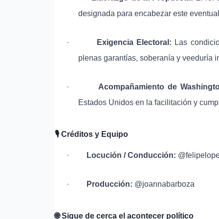
designada para encabezar este eventual
·
Exigencia Electoral:
Las condicio
plenas garantías, soberanía y veeduría i
·
Acompañamiento de Washingto
Estados Unidos en la facilitación y cump
🎙
️ Créditos y Equipo
·
Locución / Conducción:
@felipelope
·
Producción:
@joannabarboza
🌐
Sigue de cerca el acontecer político