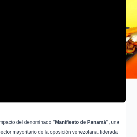
l impacto del denominado
"Manifiesto de Panamá"
, una
ector mayoritario de la oposición venezolana, liderada