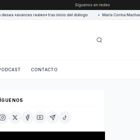
Síguenos en redes
ea «avances reales» tras inicio del diálogo
•
María Corina Machado a
PODCAST
CONTACTO
ÍGUENOS