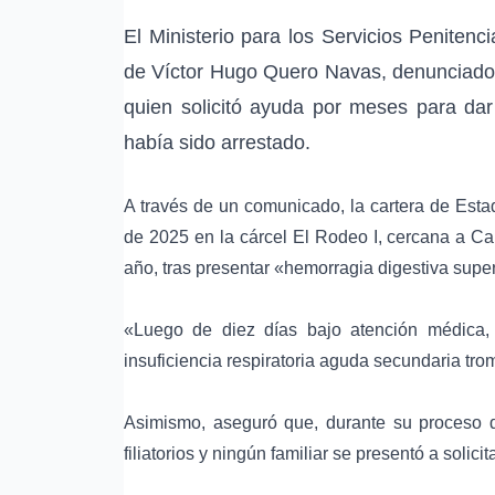
El
Ministerio para los Servicios Penitenc
de
Víctor Hugo Quero Navas
, denunciad
quien solicitó ayuda por meses para da
había sido arrestado.
A través de un comunicado, la cartera de Est
de 2025 en la
cárcel El Rodeo I
, cercana a
Ca
año, tras presentar «
hemorragia digestiva super
«Luego de diez días bajo atención médica, e
insuficiencia respiratoria aguda secundaria t
Asimismo, aseguró que, durante su proceso d
filiatorios y ningún familiar se presentó a solicit