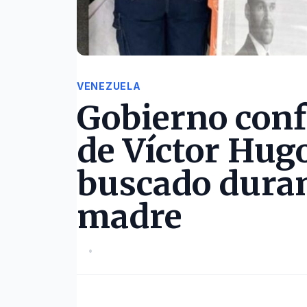
VENEZUELA
Gobierno conf
de Víctor Hug
buscado duran
madre
•