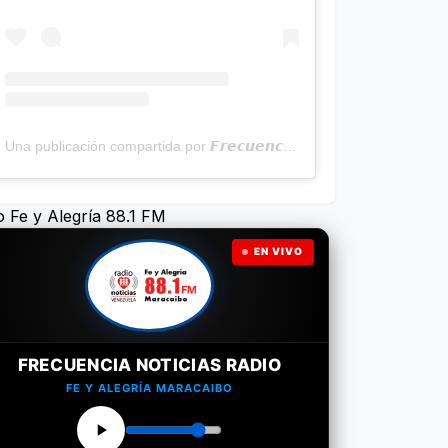
Una publicación compartida por 𝙁𝙧𝙚𝙘𝙪𝙚𝙣𝙘𝙞𝙖 𝙉𝙤𝙩𝙞𝙘𝙞𝙖𝙨 | Programa Radial (@frecuencianoticias)
o Fe y Alegría 88.1 FM
EN VIVO
FRECUENCIA NOTICIAS RADIO
FE Y ALEGRÍA MARACAIBO