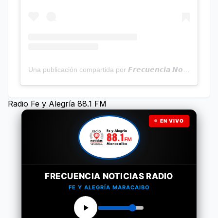
Una publicación compartida por 𝙁𝙧𝙚𝙘𝙪𝙚𝙣𝙘𝙞𝙖 𝙉𝙤𝙩𝙞𝙘𝙞𝙖𝙨 | Programa Radial (@frecuencianoticias)
Radio Fe y Alegría 88.1 FM
EN VIVO
FRECUENCIA NOTICIAS RADIO
FE Y ALEGRÍA MARACAIBO