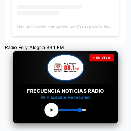
Una publicación compartida por 𝙁𝙧𝙚𝙘𝙪𝙚𝙣𝙘𝙞𝙖 𝙉𝙤𝙩𝙞𝙘𝙞𝙖𝙨 | Programa Radial (@frecuencianoticias)
Radio Fe y Alegría 88.1 FM
EN VIVO
FRECUENCIA NOTICIAS RADIO
FE Y ALEGRÍA MARACAIBO