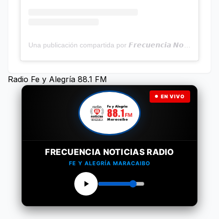
Una publicación compartida por 𝙁𝙧𝙚𝙘𝙪𝙚𝙣𝙘𝙞𝙖 𝙉𝙤𝙩𝙞𝙘𝙞𝙖𝙨 | Programa Radial (@frecuencianoticias)
Radio Fe y Alegría 88.1 FM
EN VIVO
FRECUENCIA NOTICIAS RADIO
FE Y ALEGRÍA MARACAIBO