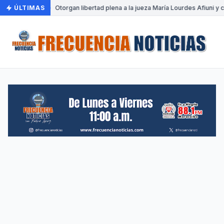
ÚLTIMAS
•
Otorgan libertad plena a la jueza María Lourdes Afiuni y c