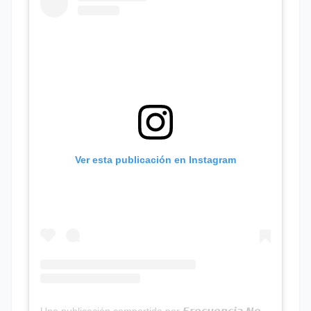
Ver esta publicación en Instagram
Una publicación compartida por 𝙁𝙧𝙚𝙘𝙪𝙚𝙣𝙘𝙞𝙖 𝙉𝙤𝙩𝙞𝙘𝙞𝙖𝙨 | Programa Radial (@frecuencianoticias)